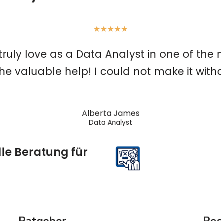
★
★
★
★
★
t I truly love as a Data Analyst in one of th
the valuable help! I could not make it with
Alberta James
Data Analyst
lle Beratung für