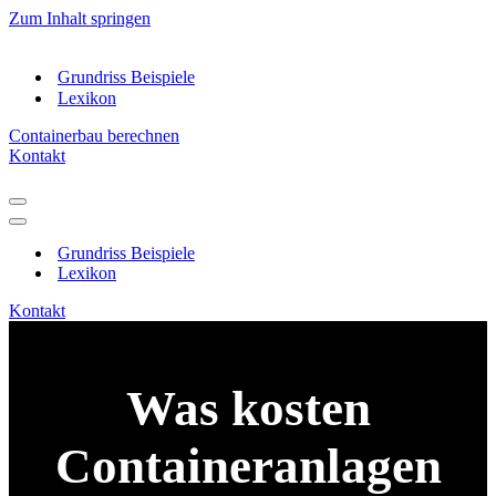
Zum Inhalt springen
Grundriss Beispiele
Lexikon
Containerbau berechnen
Kontakt
Navigations-
Menü
Navigations-
Menü
Grundriss Beispiele
Lexikon
Kontakt
Was kosten
Containeranlagen