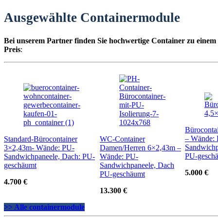
Ausgewählte Containermodule
Bei unserem Partner finden Sie hochwertige Container zu einem
Preis
:
Büroconta
– Wände:
Standard-Bürocontainer
WC-Container
Sandwichp
3×2,43m- Wände: PU-
Damen/Herren 6×2,43m –
PU-gesch
Sandwichpaneele, Dach: PU-
Wände: PU-
geschäumt
Sandwichpaneele, Dach
5.000 €
PU-geschäumt
4.700 €
13.300 €
>> Alle containermodule