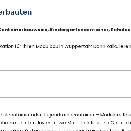
nerbauten
 Containerbauweise, Kindergartencontainer, Schulco
ikation für Ihren Modulbau in Wuppertal? Dann kalkulieren 
Schulcontainer oder Jugendraumcontainer – Modulare Ra
che zu schaffen. Inventar wie Möbel, elektrische Geräte 
er modulare Systembau bietet demnach einen echten Besc