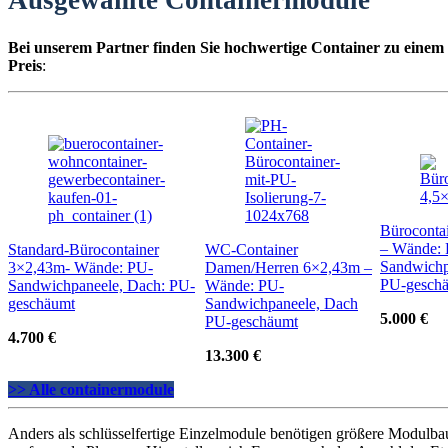
Ausgewählte Containermodule
Bei unserem Partner finden Sie hochwertige Container zu einem
Preis
:
Büroconta
– Wände:
Standard-Bürocontainer
WC-Container
Sandwichp
3×2,43m- Wände: PU-
Damen/Herren 6×2,43m –
PU-gesch
Sandwichpaneele, Dach: PU-
Wände: PU-
geschäumt
Sandwichpaneele, Dach
5.000 €
PU-geschäumt
4.700 €
13.300 €
>> Alle containermodule
Anders als schlüsselfertige Einzelmodule benötigen größere Modulba