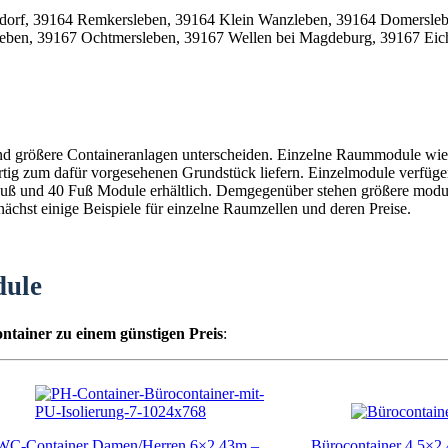
und größere Containeranlagen unterscheiden. Einzelne Raummodule wie 
fertig zum dafür vorgesehenen Grundstück liefern. Einzelmodule verfüg
0 Fuß und 40 Fuß Module erhältlich. Demgegenüber stehen größere mod
chst einige Beispiele für einzelne Raumzellen und deren Preise.
dule
ntainer zu einem günstigen Preis
:
WC-Container Damen/Herren 6×2,43m –
Bürocontainer 4,5×2