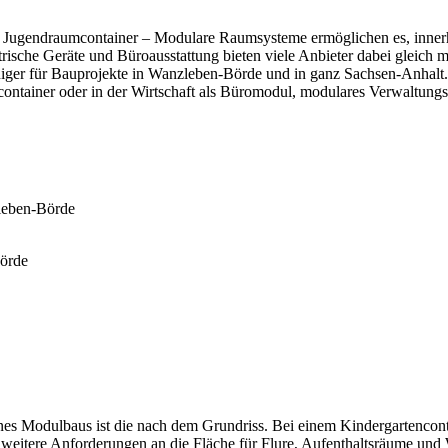
r Jugendraumcontainer – Modulare Raumsysteme ermöglichen es, innerh
rische Geräte und Büroausstattung bieten viele Anbieter dabei gleich m
ger für Bauprojekte in Wanzleben-Börde und in ganz Sachsen-Anhalt. 
scontainer oder in der Wirtschaft als Büromodul, modulares Verwaltung
leben-Börde
örde
es Modulbaus ist die nach dem Grundriss. Bei einem Kindergartenconta
 weitere Anforderungen an die Fläche für Flure, Aufenthaltsräume u