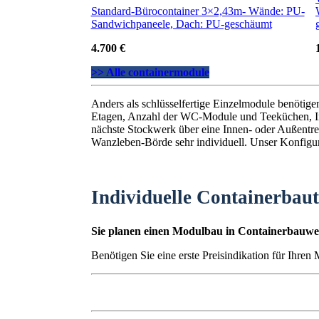
Standard-Bürocontainer 3×2,43m- Wände: PU-
Sandwichpaneele, Dach: PU-geschäumt
4.700 €
>> Alle containermodule
Anders als schlüsselfertige Einzelmodule benötig
Etagen, Anzahl der WC-Module und Teeküchen, I
nächste Stockwerk über eine Innen- oder Außentrep
Wanzleben-Börde sehr individuell. Unser Konfigura
Individuelle Containerbau
Sie planen einen Modulbau in Containerbauwei
Benötigen Sie eine erste Preisindikation für Ihre