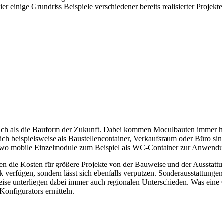
er einige Grundriss Beispiele verschiedener bereits realisierter Proje
uch als die Bauform der Zukunft. Dabei kommen Modulbauten immer hä
 beispielsweise als Baustellencontainer, Verkaufsraum oder Büro sin
ts, wo mobile Einzelmodule zum Beispiel als WC-Container zur Anwen
n die Kosten für größere Projekte von der Bauweise und der Ausstatt
 verfügen, sondern lässt sich ebenfalls verputzen. Sonderausstattungen
eise unterliegen dabei immer auch regionalen Unterschieden. Was eine 
Konfigurators ermitteln.