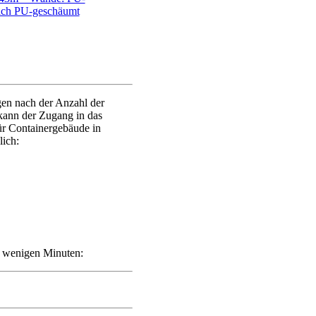
ach PU-geschäumt
gen nach der Anzahl der
ann der Zugang in das
ür Containergebäude in
lich:
in wenigen Minuten: