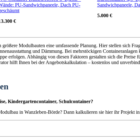
Wände: PU-Sandwichpaneele, Dach PU-
Sandwichpaneele, D
geschäumt
5.000 €
13.300 €
en größere Modulbauten eine umfassende Planung. Hier stellen sich Fra
nnenausstattung und Dämmung. Bei mehrstöckigen Containeranlagen k
pe erfolgen. Abhängig von diesen Faktoren gestalten sich die Preise f
tor hilft Ihnen bei der Angebotskalkulation – kostenlos und unverbind
ten
se, Kindergartencontainer, Schulcontainer?
n Modulbau in Wanzleben-Börde? Dann kalkulieren sie hier ihr Projekt 