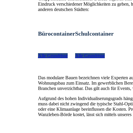
Eindruck verschiedener Möglichkeiten zu geben, hi
anderen deutschen Städten:
Bürocontainer
Schulcontainer
Alle Grundrisse
Alle Grundrisse
Das modulare Bauen bezeichnen viele Experten a
Wohnungsbau zum Einsatz. Im gewerblichen Bereich
Branchen unverzichtbar. Das gilt auch für Even
Aufgrund des hohen Individualiserungsgrads hänge
muss dabei nicht zwingend die typische Stahl-Optik
oder eine Klimaanlage beeinflussen die Kosten. Pr
Wanzleben-Börde kostet, lässt sich mittels unseres 