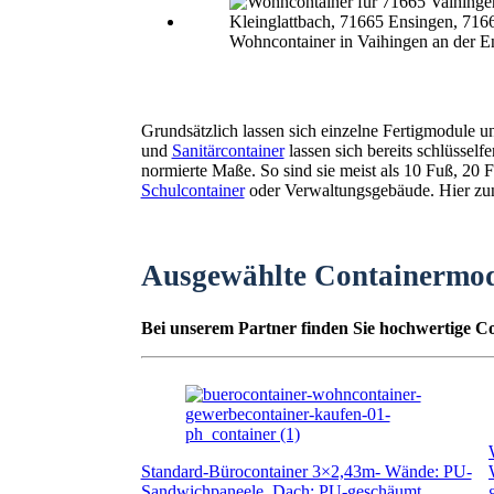
Wohncontainer in Vaihingen an der E
Grundsätzlich lassen sich einzelne Fertigmodule 
und
Sanitärcontainer
lassen sich bereits schlüssel
normierte Maße. So sind sie meist als 10 Fuß, 2
Schulcontainer
oder Verwaltungsgebäude. Hier zunä
Ausgewählte Containermo
Bei unserem Partner finden Sie hochwertige Co
Standard-Bürocontainer 3×2,43m- Wände: PU-
Sandwichpaneele, Dach: PU-geschäumt