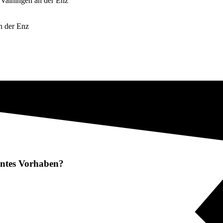
n Vaihingen an der Enz
n der Enz
lantes Vorhaben?