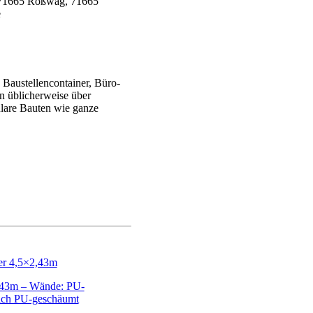
Baustellencontainer, Büro-
en üblicherweise über
ulare Bauten wie ganze
,43m – Wände: PU-
ach PU-geschäumt