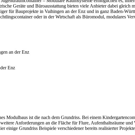
r Jugendraumcontainer – Modulare Raumsysteme ermöglichen es, innerh
rische Geräte und Büroausstattung bieten viele Anbieter dabei gleich m
ger für Bauprojekte in Vaihingen an der Enz und in ganz Baden-Württ
üchtlingscontainer oder in der Wirtschaft als Büromodul, modulares Ve
ngen an der Enz
 der Enz
es Modulbaus ist die nach dem Grundriss. Bei einem Kindergartenconta
 weitere Anforderungen an die Fläche für Flure, Aufenthaltsräume u
r einige Grundriss Beispiele verschiedener bereits realisierter Projekt