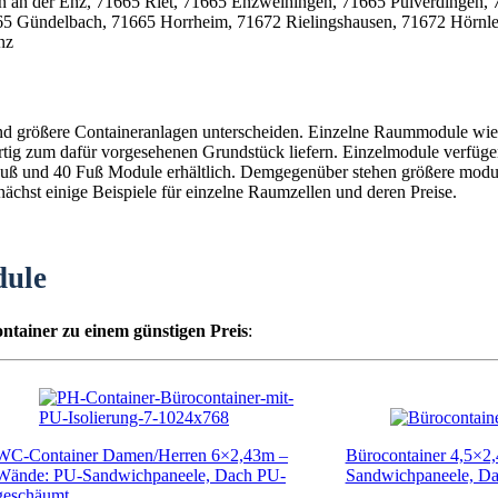
nz
und größere Containeranlagen unterscheiden. Einzelne Raummodule wie 
fertig zum dafür vorgesehenen Grundstück liefern. Einzelmodule verfüg
0 Fuß und 40 Fuß Module erhältlich. Demgegenüber stehen größere mod
chst einige Beispiele für einzelne Raumzellen und deren Preise.
dule
ntainer zu einem günstigen Preis
:
WC-Container Damen/Herren 6×2,43m –
Bürocontainer 4,5×2
Wände: PU-Sandwichpaneele, Dach PU-
Sandwichpaneele, D
geschäumt