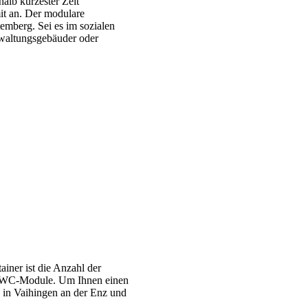
alb kürzester Zeit
it an. Der modulare
emberg. Sei es im sozialen
rwaltungsgebäuder oder
iner ist die Anzahl der
nd WC-Module. Um Ihnen einen
e in Vaihingen an der Enz und