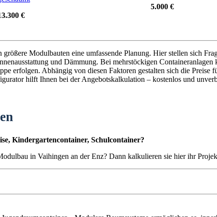
5.000 €
13.300 €
en größere Modulbauten eine umfassende Planung. Hier stellen sich Fra
nnenausstattung und Dämmung. Bei mehrstöckigen Containeranlagen k
pe erfolgen. Abhängig von diesen Faktoren gestalten sich die Preise f
gurator hilft Ihnen bei der Angebotskalkulation – kostenlos und unverb
ten
se, Kindergartencontainer, Schulcontainer?
 Modulbau in Vaihingen an der Enz? Dann kalkulieren sie hier ihr Proje