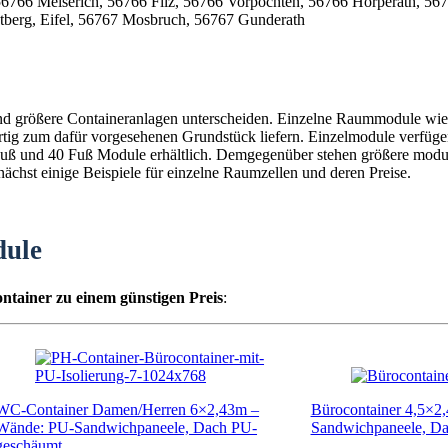
und größere Containeranlagen unterscheiden. Einzelne Raummodule wie 
fertig zum dafür vorgesehenen Grundstück liefern. Einzelmodule verfüg
0 Fuß und 40 Fuß Module erhältlich. Demgegenüber stehen größere mod
chst einige Beispiele für einzelne Raumzellen und deren Preise.
dule
ntainer zu einem günstigen Preis
:
WC-Container Damen/Herren 6×2,43m –
Bürocontainer 4,5×2
Wände: PU-Sandwichpaneele, Dach PU-
Sandwichpaneele, D
geschäumt