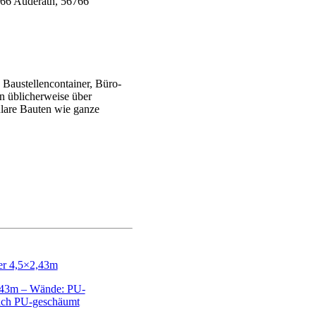
Baustellencontainer, Büro-
en üblicherweise über
ulare Bauten wie ganze
,43m – Wände: PU-
ach PU-geschäumt