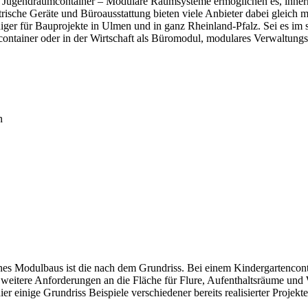
r Jugendraumcontainer – Modulare Raumsysteme ermöglichen es, innerh
rische Geräte und Büroausstattung bieten viele Anbieter dabei gleich m
ger für Bauprojekte in Ulmen und in ganz Rheinland-Pfalz. Sei es im 
scontainer oder in der Wirtschaft als Büromodul, modulares Verwaltung
n
es Modulbaus ist die nach dem Grundriss. Bei einem Kindergartenconta
 weitere Anforderungen an die Fläche für Flure, Aufenthaltsräume u
r einige Grundriss Beispiele verschiedener bereits realisierter Projek