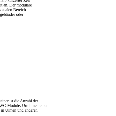
alb kürzester Zeit
it an. Der modulare
sozialen Bereich
sgebäuder oder
iner ist die Anzahl der
nd WC-Module. Um Ihnen einen
te in Ulmen und anderen