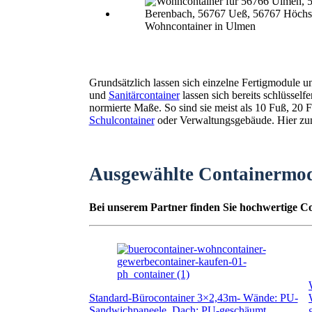
Wohncontainer in Ulmen
Grundsätzlich lassen sich einzelne Fertigmodule 
und
Sanitärcontainer
lassen sich bereits schlüssel
normierte Maße. So sind sie meist als 10 Fuß, 2
Schulcontainer
oder Verwaltungsgebäude. Hier zunä
Ausgewählte Containermo
Bei unserem Partner finden Sie hochwertige Co
Standard-Bürocontainer 3×2,43m- Wände: PU-
Sandwichpaneele, Dach: PU-geschäumt