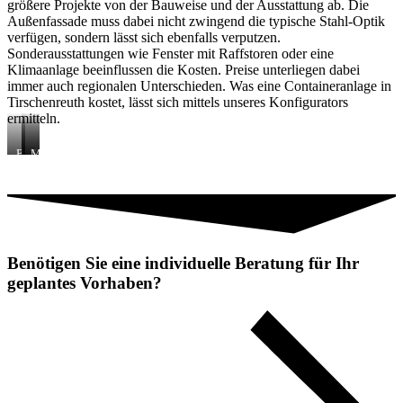
größere Projekte von der Bauweise und der Ausstattung ab. Die
Außenfassade muss dabei nicht zwingend die typische Stahl-Optik
verfügen, sondern lässt sich ebenfalls verputzen.
Sonderausstattungen wie Fenster mit Raffstoren oder eine
Klimaanlage beeinflussen die Kosten. Preise unterliegen dabei
immer auch regionalen Unterschieden. Was eine Containeranlage in
Tirschenreuth kostet, lässt sich mittels unseres Konfigurators
ermitteln.
B
S
M
a
a
o
u
n
d
s
i
u
t
t
l
e
ä
a
l
r
r
l
c
e
Benötigen Sie eine individuelle Beratung für Ihr
e
o
R
n
n
a
geplantes Vorhaben?
-
t
u
/
a
m
A
i
s
b
n
y
r
e
s
o
r
t
l
i
e
l
n
m
c
T
e