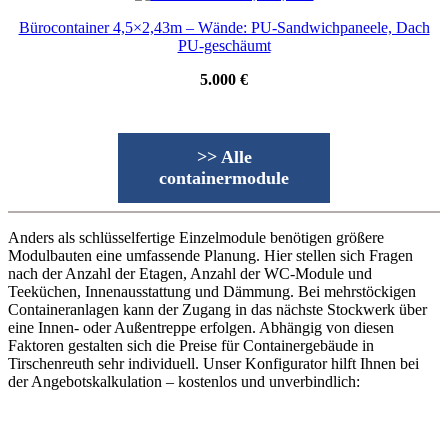
Bürocontainer 4,5×2,43m – Wände: PU-Sandwichpaneele, Dach
PU-geschäumt
5.000 €
>> Alle
containermodule
Anders als schlüsselfertige Einzelmodule benötigen größere
Modulbauten eine umfassende Planung. Hier stellen sich Fragen
nach der Anzahl der Etagen, Anzahl der WC-Module und
Teeküchen, Innenausstattung und Dämmung. Bei mehrstöckigen
Containeranlagen kann der Zugang in das nächste Stockwerk über
eine Innen- oder Außentreppe erfolgen. Abhängig von diesen
Faktoren gestalten sich die Preise für Containergebäude in
Tirschenreuth sehr individuell. Unser Konfigurator hilft Ihnen bei
der Angebotskalkulation – kostenlos und unverbindlich: