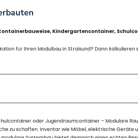
nerbauten
 Containerbauweise, Kindergartencontainer, Schulco
kation für Ihren Modulbau in Stralsund? Dann kalkulieren s
Schulcontainer oder Jugendraumcontainer – Modulare Ra
che zu schaffen. Inventar wie Möbel, elektrische Geräte 
er modulare Systembau bietet demnach einen echten Besc