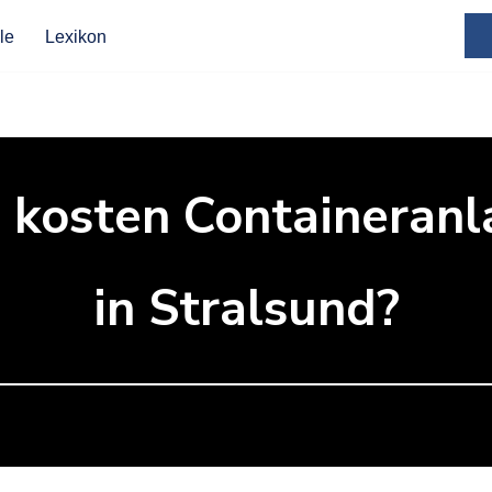
le
Lexikon
 kosten Containeranl
in Stralsund?