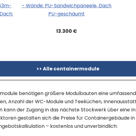
,43m-
– Wände: PU-Sandwichpaneele, Dach
Dach:
PU-geschäumt
13.300 €
>> Alle containermodule
zelmodule benötigen größere Modulbauten eine umfassende 
gen, Anzahl der WC-Module und Teeküchen, Innenaussta
 kann der Zugang in das nächste Stockwerk über eine 
toren gestalten sich die Preise für Containergebäude in S
Angebotskalkulation – kostenlos und unverbindlich: