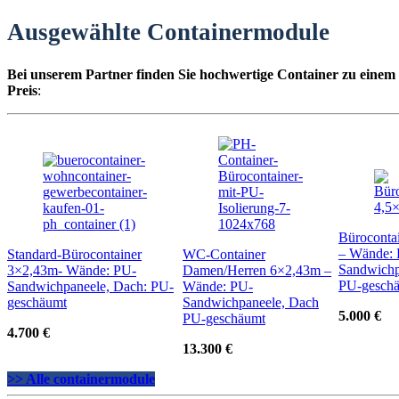
Ausgewählte Containermodule
Bei unserem Partner finden Sie hochwertige Container zu einem
Preis
:
Büroconta
– Wände:
Standard-Bürocontainer
WC-Container
Sandwichp
3×2,43m- Wände: PU-
Damen/Herren 6×2,43m –
PU-gesch
Sandwichpaneele, Dach: PU-
Wände: PU-
geschäumt
Sandwichpaneele, Dach
5.000 €
PU-geschäumt
4.700 €
13.300 €
>> Alle containermodule