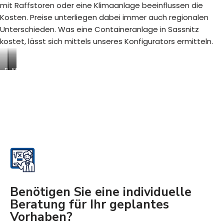
mit Raffstoren oder eine Klimaanlage beeinflussen die
Kosten. Preise unterliegen dabei immer auch regionalen
Unterschieden. Was eine Containeranlage in Sassnitz
kostet, lässt sich mittels unseres Konfigurators ermitteln.
B
S
M
a
a
o
u
n
d
s
i
u
t
t
l
e
ä
a
l
r
r
l
c
e
e
o
R
n
n
a
-
t
u
/
a
m
A
i
s
Benötigen Sie eine individuelle
b
n
y
Beratung für Ihr geplantes
r
e
s
Vorhaben?
o
r
t
l
i
e