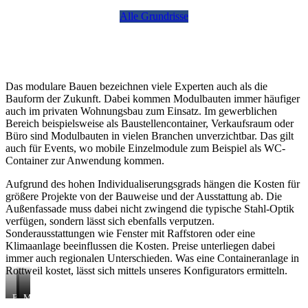
Alle Grundrisse
Das modulare Bauen bezeichnen viele Experten auch als die
Bauform der Zukunft. Dabei kommen Modulbauten immer häufiger
auch im privaten Wohnungsbau zum Einsatz. Im gewerblichen
Bereich beispielsweise als Baustellencontainer, Verkaufsraum oder
Büro sind Modulbauten in vielen Branchen unverzichtbar. Das gilt
auch für Events, wo mobile Einzelmodule zum Beispiel als WC-
Container zur Anwendung kommen.
Aufgrund des hohen Individualiserungsgrads hängen die Kosten für
größere Projekte von der Bauweise und der Ausstattung ab. Die
Außenfassade muss dabei nicht zwingend die typische Stahl-Optik
verfügen, sondern lässt sich ebenfalls verputzen.
Sonderausstattungen wie Fenster mit Raffstoren oder eine
Klimaanlage beeinflussen die Kosten. Preise unterliegen dabei
immer auch regionalen Unterschieden. Was eine Containeranlage in
Rottweil kostet, lässt sich mittels unseres Konfigurators ermitteln.
B
S
M
a
a
o