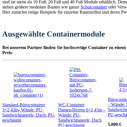
sind sie meist als 10 Fuß, 20 Fuß und 40 Fuß Module erhältlich. De
stehen größere modulare Bauten wie ganze
Schulcontainer
oder Verw
Hier zunächst einige Beispiele für einzelne Raumzellen und deren Pre
Ausgewählte Containermodule
Bei unserem Partner finden Sie hochwertige Container zu einem
Preis
:
Büroconta
– Wände:
Standard-Bürocontainer
WC-Container
Sandwichp
3×2,43m- Wände: PU-
Damen/Herren 6×2,43m –
PU-gesch
Sandwichpaneele, Dach: PU-
Wände: PU-
geschäumt
Sandwichpaneele, Dach
5.000 €
PU-geschäumt