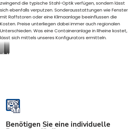
zwingend die typische Stahl-Optik verfügen, sondern lässt
sich ebenfalls verputzen. Sonderausstattungen wie Fenster
mit Raffstoren oder eine Klimaanlage beeinflussen die
Kosten. Preise unterliegen dabei immer auch regionalen
Unterschieden. Was eine Containeranlage in Rheine kostet,
lässt sich mittels unseres Konfigurators ermitteln.
B
S
M
a
a
o
u
n
d
s
i
u
t
t
l
e
ä
a
l
r
r
l
c
e
e
o
R
n
n
a
-
t
u
/
a
m
A
i
s
Benötigen Sie eine individuelle
b
n
y