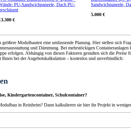
Wände: PU-Sandwichpaneele, Dach PU-
Sandwichpaneele, D
geschäumt
5.000 €
13.300 €
en größere Modulbauten eine umfassende Planung. Hier stellen sich Fra
nnenausstattung und Dämmung. Bei mehrstöckigen Containeranlagen k
pe erfolgen. Abhängig von diesen Faktoren gestalten sich die Preise f
t Ihnen bei der Angebotskalkulation – kostenlos und unverbindlich:
ten
se, Kindergartencontainer, Schulcontainer?
 Modulbau in Reinheim? Dann kalkulieren sie hier ihr Projekt in wenig