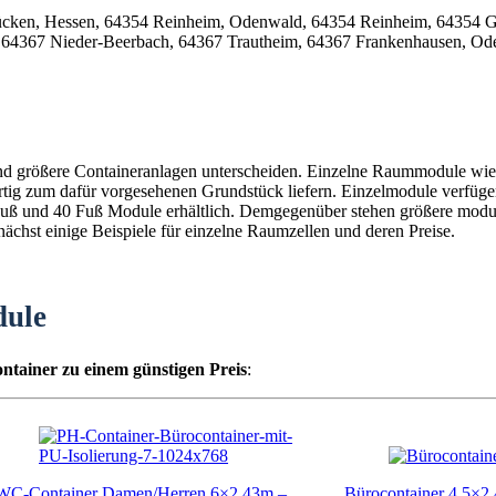
und größere Containeranlagen unterscheiden. Einzelne Raummodule wie 
fertig zum dafür vorgesehenen Grundstück liefern. Einzelmodule verfüg
0 Fuß und 40 Fuß Module erhältlich. Demgegenüber stehen größere mod
chst einige Beispiele für einzelne Raumzellen und deren Preise.
dule
ntainer zu einem günstigen Preis
:
WC-Container Damen/Herren 6×2,43m –
Bürocontainer 4,5×2