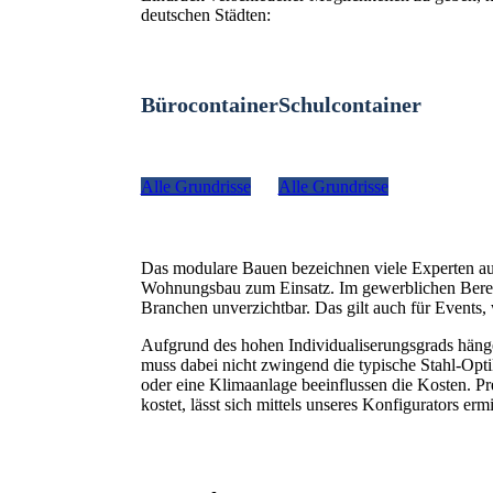
deutschen Städten:
Bürocontainer
Schulcontainer
Alle Grundrisse
Alle Grundrisse
Das modulare Bauen bezeichnen viele Experten a
Wohnungsbau zum Einsatz. Im gewerblichen Bereich
Branchen unverzichtbar. Das gilt auch für Even
Aufgrund des hohen Individualiserungsgrads hänge
muss dabei nicht zwingend die typische Stahl-Optik
oder eine Klimaanlage beeinflussen die Kosten. P
kostet, lässt sich mittels unseres Konfigurators ermi