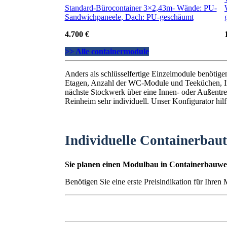
Standard-Bürocontainer 3×2,43m- Wände: PU-
Sandwichpaneele, Dach: PU-geschäumt
4.700 €
>> Alle containermodule
Anders als schlüsselfertige Einzelmodule benötig
Etagen, Anzahl der WC-Module und Teeküchen, I
nächste Stockwerk über eine Innen- oder Außentrep
Reinheim sehr individuell. Unser Konfigurator hilf
Individuelle Containerbau
Sie planen einen Modulbau in Containerbauwei
Benötigen Sie eine erste Preisindikation für Ihren