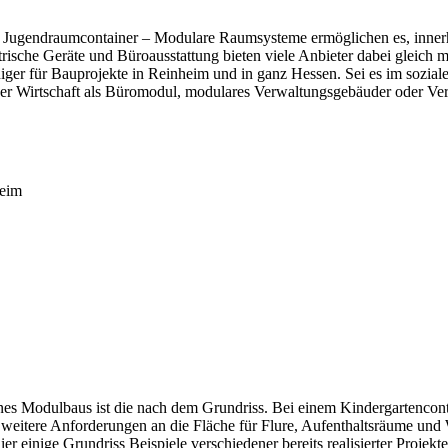
r Jugendraumcontainer – Modulare Raumsysteme ermöglichen es, innerh
rische Geräte und Büroausstattung bieten viele Anbieter dabei gleich m
er für Bauprojekte in Reinheim und in ganz Hessen. Sei es im soziale
der Wirtschaft als Büromodul, modulares Verwaltungsgebäuder oder Ver
heim
es Modulbaus ist die nach dem Grundriss. Bei einem Kindergartenconta
 weitere Anforderungen an die Fläche für Flure, Aufenthaltsräume u
r einige Grundriss Beispiele verschiedener bereits realisierter Projek