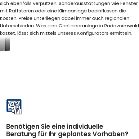
sich ebenfalls verputzen. Sonderausstattungen wie Fenster
mit Raffstoren oder eine Klimaanlage beeinflussen die
Kosten. Preise unterliegen dabei immer auch regionalen
Unterschieden. Was eine Containeranlage in Radevormwald
kostet, lässt sich mittels unseres Konfigurators ermitteln.
B
S
M
a
a
o
u
n
d
s
i
u
t
t
l
e
ä
a
l
r
r
l
c
e
e
o
R
n
n
a
-
t
u
/
a
m
A
i
s
Benötigen Sie eine individuelle
b
n
y
Beratung für Ihr geplantes Vorhaben?
r
e
s