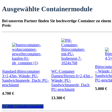
Ausgewählte Containermodule
Bei unserem Partner finden Sie hochwertige Container zu einem
Preis
:
Büroconta
– Wände:
Standard-Bürocontainer
WC-Container
Sandwichp
3×2,43m- Wände: PU-
Damen/Herren 6×2,43m –
PU-gesch
Sandwichpaneele, Dach: PU-
Wände: PU-
geschäumt
Sandwichpaneele, Dach
5.000 €
PU-geschäumt
4.700 €
13.300 €
>> Alle containermodule