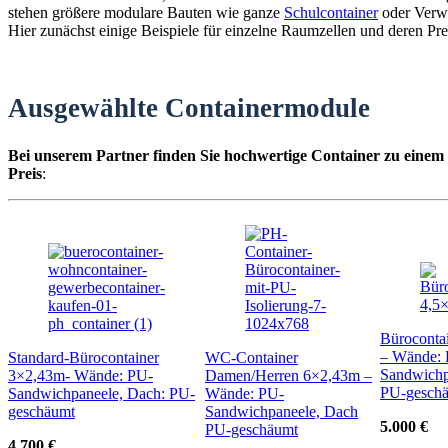
stehen größere modulare Bauten wie ganze
Schulcontainer
oder Verw
Hier zunächst einige Beispiele für einzelne Raumzellen und deren Pre
Ausgewählte Containermodule
Bei unserem Partner finden Sie hochwertige Container zu einem
Preis
:
Büroconta
– Wände:
Standard-Bürocontainer
WC-Container
Sandwichp
3×2,43m- Wände: PU-
Damen/Herren 6×2,43m –
PU-gesch
Sandwichpaneele, Dach: PU-
Wände: PU-
geschäumt
Sandwichpaneele, Dach
5.000 €
PU-geschäumt
4.700 €