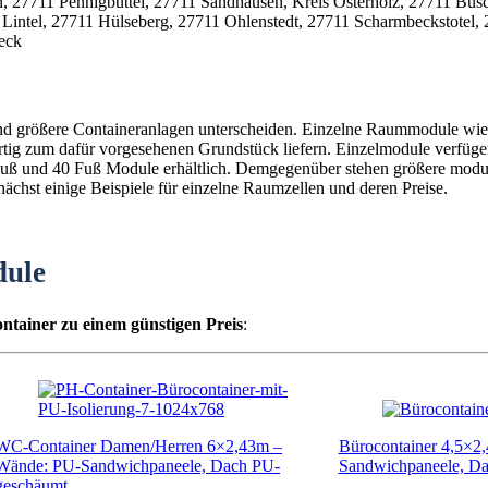
eck
und größere Containeranlagen unterscheiden. Einzelne Raummodule wie 
fertig zum dafür vorgesehenen Grundstück liefern. Einzelmodule verfüg
0 Fuß und 40 Fuß Module erhältlich. Demgegenüber stehen größere mod
chst einige Beispiele für einzelne Raumzellen und deren Preise.
dule
ntainer zu einem günstigen Preis
:
WC-Container Damen/Herren 6×2,43m –
Bürocontainer 4,5×2
Wände: PU-Sandwichpaneele, Dach PU-
Sandwichpaneele, D
geschäumt