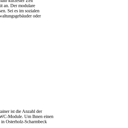
alb kürzester Zeit
it an. Der modulare
n. Sei es im sozialen
rwaltungsgebäuder oder
iner ist die Anzahl der
nd WC-Module. Um Ihnen einen
te in Osterholz-Scharmbeck