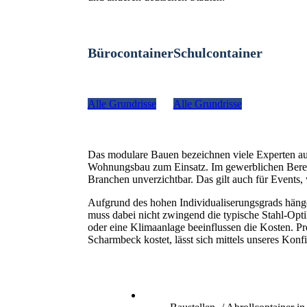
Bürocontainer
Schulcontainer
Alle Grundrisse
Alle Grundrisse
Das modulare Bauen bezeichnen viele Experten a
Wohnungsbau zum Einsatz. Im gewerblichen Bereich
Branchen unverzichtbar. Das gilt auch für Even
Aufgrund des hohen Individualiserungsgrads hänge
muss dabei nicht zwingend die typische Stahl-Optik
oder eine Klimaanlage beeinflussen die Kosten. Pr
Scharmbeck kostet, lässt sich mittels unseres Konfi