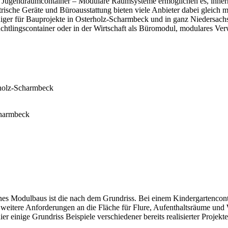
r Jugendraumcontainer – Modulare Raumsysteme ermöglichen es, innerh
rische Geräte und Büroausstattung bieten viele Anbieter dabei gleich m
ger für Bauprojekte in Osterholz-Scharmbeck und in ganz Niedersachse
üchtlingscontainer oder in der Wirtschaft als Büromodul, modulares Ve
rholz-Scharmbeck
charmbeck
es Modulbaus ist die nach dem Grundriss. Bei einem Kindergartenconta
 weitere Anforderungen an die Fläche für Flure, Aufenthaltsräume u
r einige Grundriss Beispiele verschiedener bereits realisierter Projek