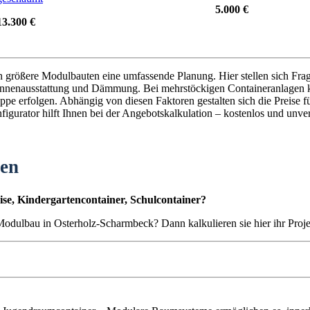
5.000 €
13.300 €
en größere Modulbauten eine umfassende Planung. Hier stellen sich Fra
nnenausstattung und Dämmung. Bei mehrstöckigen Containeranlagen k
pe erfolgen. Abhängig von diesen Faktoren gestalten sich die Preise f
igurator hilft Ihnen bei der Angebotskalkulation – kostenlos und unver
ten
se, Kindergartencontainer, Schulcontainer?
n Modulbau in Osterholz-Scharmbeck? Dann kalkulieren sie hier ihr Proj