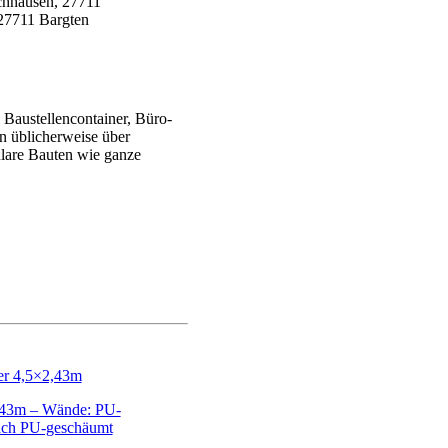
Baustellencontainer, Büro-
en üblicherweise über
ulare Bauten wie ganze
,43m – Wände: PU-
ach PU-geschäumt