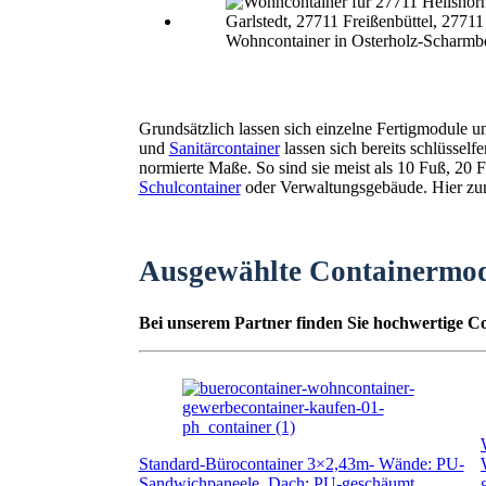
Wohncontainer in Osterholz-Scharmb
Grundsätzlich lassen sich einzelne Fertigmodule 
und
Sanitärcontainer
lassen sich bereits schlüssel
normierte Maße. So sind sie meist als 10 Fuß, 2
Schulcontainer
oder Verwaltungsgebäude. Hier zunä
Ausgewählte Containermo
Bei unserem Partner finden Sie hochwertige Co
Standard-Bürocontainer 3×2,43m- Wände: PU-
Sandwichpaneele, Dach: PU-geschäumt