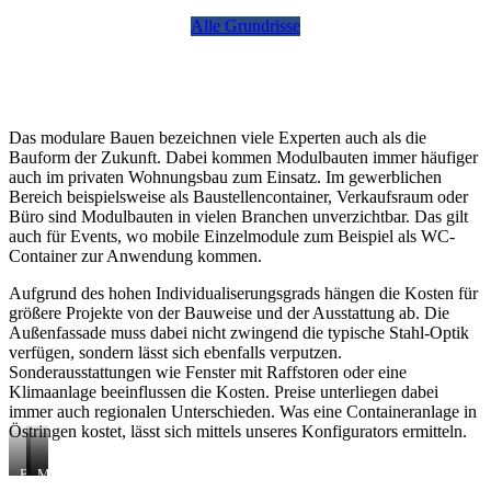
Alle Grundrisse
Das modulare Bauen bezeichnen viele Experten auch als die
Bauform der Zukunft. Dabei kommen Modulbauten immer häufiger
auch im privaten Wohnungsbau zum Einsatz. Im gewerblichen
Bereich beispielsweise als Baustellencontainer, Verkaufsraum oder
Büro sind Modulbauten in vielen Branchen unverzichtbar. Das gilt
auch für Events, wo mobile Einzelmodule zum Beispiel als WC-
Container zur Anwendung kommen.
Aufgrund des hohen Individualiserungsgrads hängen die Kosten für
größere Projekte von der Bauweise und der Ausstattung ab. Die
Außenfassade muss dabei nicht zwingend die typische Stahl-Optik
verfügen, sondern lässt sich ebenfalls verputzen.
Sonderausstattungen wie Fenster mit Raffstoren oder eine
Klimaanlage beeinflussen die Kosten. Preise unterliegen dabei
immer auch regionalen Unterschieden. Was eine Containeranlage in
Östringen kostet, lässt sich mittels unseres Konfigurators ermitteln.
B
S
M
a
a
o