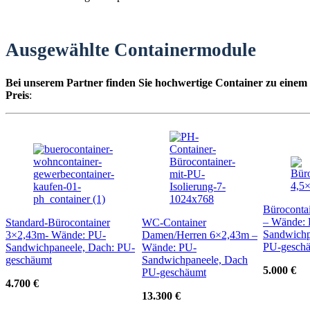
Ausgewählte Containermodule
Bei unserem Partner finden Sie hochwertige Container zu einem
Preis
:
Büroconta
– Wände:
Standard-Bürocontainer
WC-Container
Sandwichp
3×2,43m- Wände: PU-
Damen/Herren 6×2,43m –
PU-gesch
Sandwichpaneele, Dach: PU-
Wände: PU-
geschäumt
Sandwichpaneele, Dach
5.000 €
PU-geschäumt
4.700 €
13.300 €