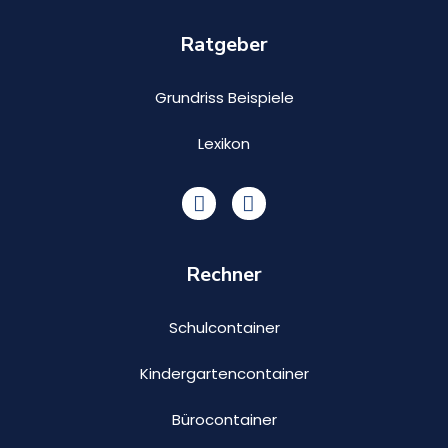
h
a
Ratgeber
u
s
e
Grundriss Beispiele
n
Lexikon
Rechner
Schulcontainer
Kindergartencontainer
Bürocontainer