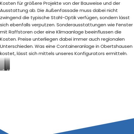
Kosten für größere Projekte von der Bauweise und der
Ausstattung ab. Die Außenfassade muss dabei nicht
zwingend die typische Stahl-Optik verfügen, sondern lässt
sich ebenfalls verputzen. Sonderausstattungen wie Fenster
mit Raffstoren oder eine Klimaanlage beeinflussen die
Kosten. Preise unterliegen dabei immer auch regionalen
Unterschieden. Was eine Containeranlage in Obertshausen
kostet, lässt sich mittels unseres Konfigurators ermitteln.
B
S
M
a
a
o
u
n
d
s
i
u
t
t
l
e
ä
a
l
r
r
l
c
e
e
o
R
n
n
a
-
t
u
/
a
m