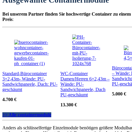
Ausgewählte Containermodule
Bei unserem Partner finden Sie hochwertige Container zu einem
Preis
:
Büroconta
– Wände:
Standard-Bürocontainer
WC-Container
Sandwichp
3×2,43m- Wände: PU-
Damen/Herren 6×2,43m –
PU-gesch
Sandwichpaneele, Dach: PU-
Wände: PU-
geschäumt
Sandwichpaneele, Dach
5.000 €
PU-geschäumt
4.700 €
13.300 €
>> Alle containermodule
Anders als schlüsselfertige Einzelmodule benötigen größere Modulba