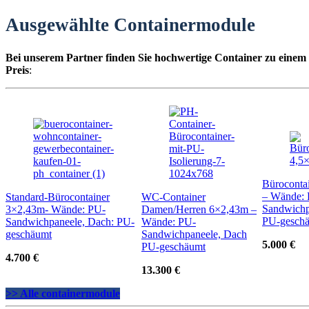
Ausgewählte Containermodule
Bei unserem Partner finden Sie hochwertige Container zu einem
Preis
:
Büroconta
– Wände:
Standard-Bürocontainer
WC-Container
Sandwichp
3×2,43m- Wände: PU-
Damen/Herren 6×2,43m –
PU-gesch
Sandwichpaneele, Dach: PU-
Wände: PU-
geschäumt
Sandwichpaneele, Dach
5.000 €
PU-geschäumt
4.700 €
13.300 €
>> Alle containermodule