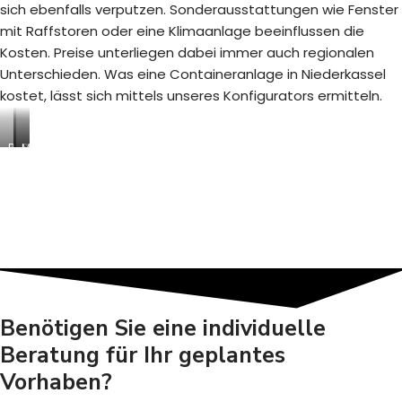
sich ebenfalls verputzen. Sonderausstattungen wie Fenster
mit Raffstoren oder eine Klimaanlage beeinflussen die
Kosten. Preise unterliegen dabei immer auch regionalen
Unterschieden. Was eine Containeranlage in Niederkassel
kostet, lässt sich mittels unseres Konfigurators ermitteln.
B
S
M
a
a
o
u
n
d
s
i
u
t
t
l
e
ä
a
l
r
r
l
c
e
e
o
R
n
n
a
-
t
u
Benötigen Sie eine individuelle
/
a
m
Beratung für Ihr geplantes
A
i
s
b
n
y
Vorhaben?
r
e
s