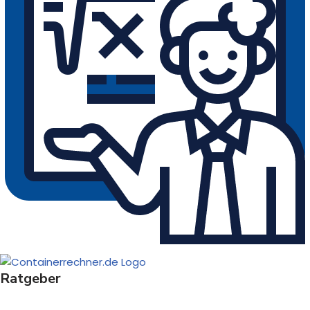
e
l
Ratgeber