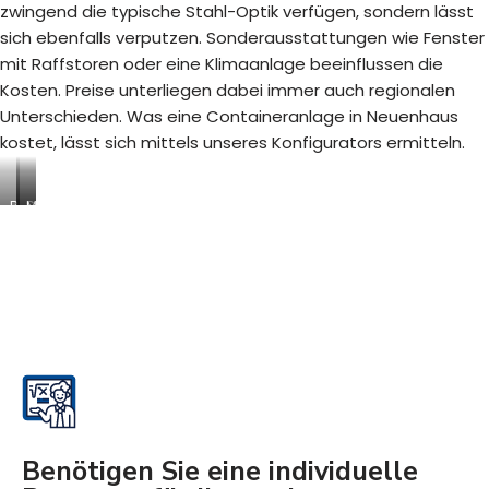
zwingend die typische Stahl-Optik verfügen, sondern lässt
sich ebenfalls verputzen. Sonderausstattungen wie Fenster
mit Raffstoren oder eine Klimaanlage beeinflussen die
Kosten. Preise unterliegen dabei immer auch regionalen
Unterschieden. Was eine Containeranlage in Neuenhaus
kostet, lässt sich mittels unseres Konfigurators ermitteln.
B
S
M
a
a
o
u
n
d
s
i
u
t
t
l
e
ä
a
l
r
r
l
c
e
e
o
R
n
n
a
-
t
u
/
a
m
A
i
s
Benötigen Sie eine individuelle
b
n
y