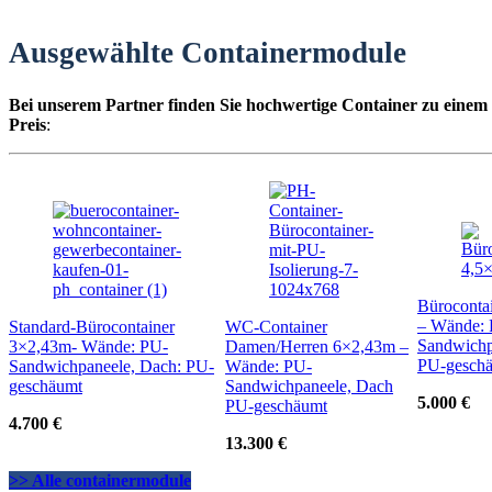
Ausgewählte Containermodule
Bei unserem Partner finden Sie hochwertige Container zu einem
Preis
:
Büroconta
– Wände:
Standard-Bürocontainer
WC-Container
Sandwichp
3×2,43m- Wände: PU-
Damen/Herren 6×2,43m –
PU-gesch
Sandwichpaneele, Dach: PU-
Wände: PU-
geschäumt
Sandwichpaneele, Dach
5.000 €
PU-geschäumt
4.700 €
13.300 €
>> Alle containermodule