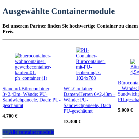
Ausgewählte Containermodule
Bei unserem Partner finden Sie hochwertige Container zu einem
Preis
:
Büroconta
– Wände:
Standard-Bürocontainer
WC-Container
Sandwichp
3×2,43m- Wände: PU-
Damen/Herren 6×2,43m –
PU-gesch
Sandwichpaneele, Dach: PU-
Wände: PU-
geschäumt
Sandwichpaneele, Dach
5.000 €
PU-geschäumt
4.700 €
13.300 €
>> Alle containermodule