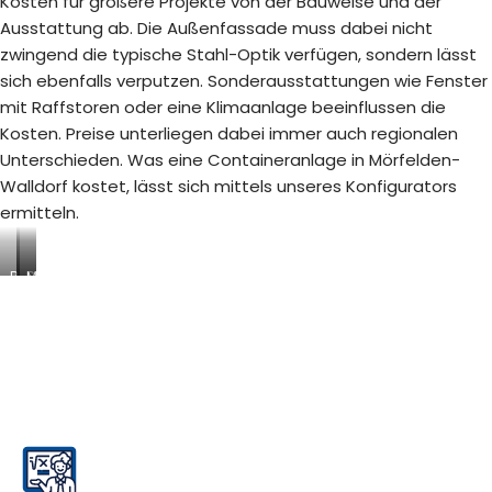
Kosten für größere Projekte von der Bauweise und der
Ausstattung ab. Die Außenfassade muss dabei nicht
zwingend die typische Stahl-Optik verfügen, sondern lässt
sich ebenfalls verputzen. Sonderausstattungen wie Fenster
mit Raffstoren oder eine Klimaanlage beeinflussen die
Kosten. Preise unterliegen dabei immer auch regionalen
Unterschieden. Was eine Containeranlage in Mörfelden-
Walldorf kostet, lässt sich mittels unseres Konfigurators
ermitteln.
B
S
M
a
a
o
u
n
d
s
i
u
t
t
l
e
ä
a
l
r
r
l
c
e
e
o
R
n
n
a
-
t
u