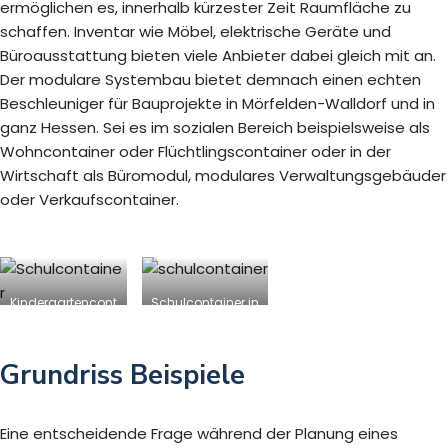
ermöglichen es, innerhalb kürzester Zeit Raumfläche zu
schaffen. Inventar wie Möbel, elektrische Geräte und
Büroausstattung bieten viele Anbieter dabei gleich mit an.
Der modulare Systembau bietet demnach einen echten
Beschleuniger für Bauprojekte in Mörfelden-Walldorf und in
ganz Hessen. Sei es im sozialen Bereich beispielsweise als
Wohncontainer oder Flüchtlingscontainer oder in der
Wirtschaft als Büromodul, modulares Verwaltungsgebäuder
oder Verkaufscontainer.
Kindergartencont
Schulcontainer in
ainer in
Mörfelden-
Mörfelden-
Walldorf
Walldorf
Grundriss Beispiele
Eine entscheidende Frage während der Planung eines