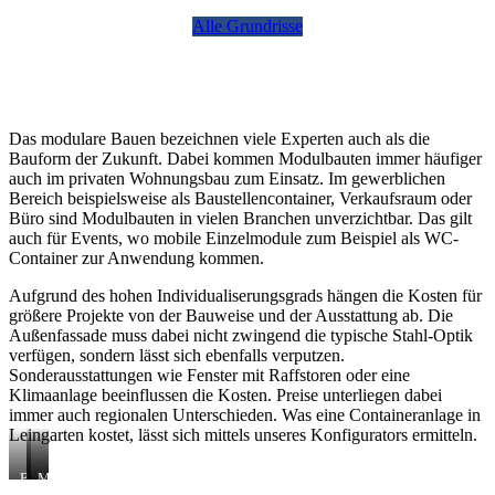
Alle Grundrisse
Das modulare Bauen bezeichnen viele Experten auch als die
Bauform der Zukunft. Dabei kommen Modulbauten immer häufiger
auch im privaten Wohnungsbau zum Einsatz. Im gewerblichen
Bereich beispielsweise als Baustellencontainer, Verkaufsraum oder
Büro sind Modulbauten in vielen Branchen unverzichtbar. Das gilt
auch für Events, wo mobile Einzelmodule zum Beispiel als WC-
Container zur Anwendung kommen.
Aufgrund des hohen Individualiserungsgrads hängen die Kosten für
größere Projekte von der Bauweise und der Ausstattung ab. Die
Außenfassade muss dabei nicht zwingend die typische Stahl-Optik
verfügen, sondern lässt sich ebenfalls verputzen.
Sonderausstattungen wie Fenster mit Raffstoren oder eine
Klimaanlage beeinflussen die Kosten. Preise unterliegen dabei
immer auch regionalen Unterschieden. Was eine Containeranlage in
Leingarten kostet, lässt sich mittels unseres Konfigurators ermitteln.
B
S
M
a
a
o