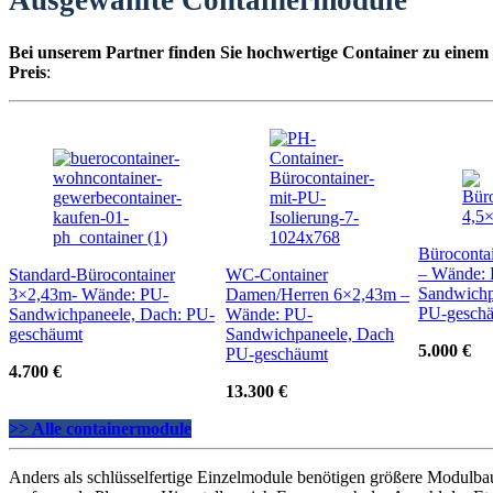
Ausgewählte Containermodule
Bei unserem Partner finden Sie hochwertige Container zu einem
Preis
:
Büroconta
– Wände:
Standard-Bürocontainer
WC-Container
Sandwichp
3×2,43m- Wände: PU-
Damen/Herren 6×2,43m –
PU-gesch
Sandwichpaneele, Dach: PU-
Wände: PU-
geschäumt
Sandwichpaneele, Dach
5.000 €
PU-geschäumt
4.700 €
13.300 €
>> Alle containermodule
Anders als schlüsselfertige Einzelmodule benötigen größere Modulba