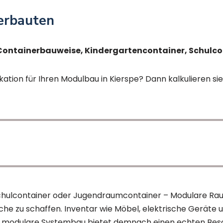
nerbauten
 Containerbauweise, Kindergartencontainer, Schulco
kation für Ihren Modulbau in Kierspe? Dann kalkulieren sie
Schulcontainer oder Jugendraumcontainer – Modulare Ra
che zu schaffen. Inventar wie Möbel, elektrische Geräte 
er modulare Systembau bietet demnach einen echten Besc