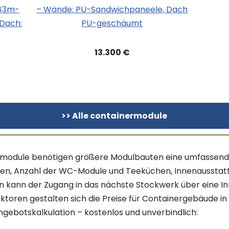
,43m-
– Wände: PU-Sandwichpaneele, Dach
Dach:
PU-geschäumt
13.300 €
>> Alle containermodule
zelmodule benötigen größere Modulbauten eine umfassende 
gen, Anzahl der WC-Module und Teeküchen, Innenaussta
 kann der Zugang in das nächste Stockwerk über eine 
toren gestalten sich die Preise für Containergebäude in K
Angebotskalkulation – kostenlos und unverbindlich: