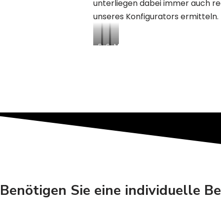
unterliegen dabei immer auch reg
unseres Konfigurators ermitteln.
B
S
M
a
a
o
u
n
d
s
i
u
t
t
l
e
ä
a
l
r
r
l
c
e
e
o
R
n
n
a
-
t
u
/
a
m
A
i
s
b
n
y
Benötigen Sie eine individuelle B
r
e
s
o
r
t
l
i
e