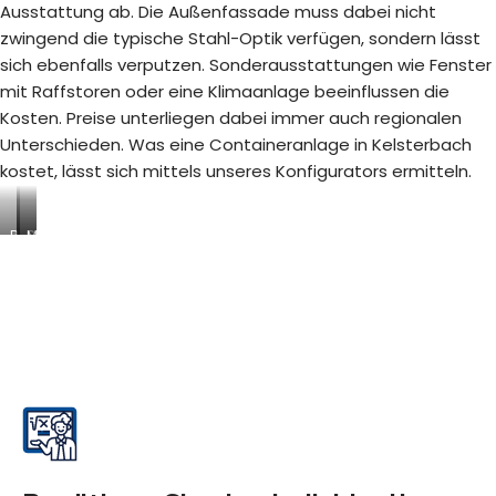
Ausstattung ab. Die Außenfassade muss dabei nicht
zwingend die typische Stahl-Optik verfügen, sondern lässt
sich ebenfalls verputzen. Sonderausstattungen wie Fenster
mit Raffstoren oder eine Klimaanlage beeinflussen die
Kosten. Preise unterliegen dabei immer auch regionalen
Unterschieden. Was eine Containeranlage in Kelsterbach
kostet, lässt sich mittels unseres Konfigurators ermitteln.
B
S
M
a
a
o
u
n
d
s
i
u
t
t
l
e
ä
a
l
r
r
l
c
e
e
o
R
n
n
a
-
t
u
/
a
m
A
i
s