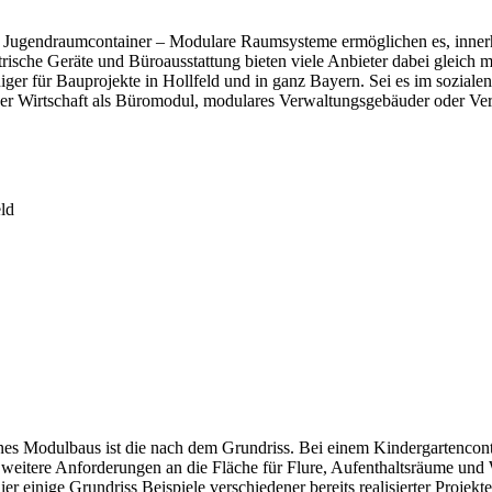
r Jugendraumcontainer – Modulare Raumsysteme ermöglichen es, innerh
rische Geräte und Büroausstattung bieten viele Anbieter dabei gleich m
er für Bauprojekte in Hollfeld und in ganz Bayern. Sei es im sozialen 
der Wirtschaft als Büromodul, modulares Verwaltungsgebäuder oder Ver
ld
es Modulbaus ist die nach dem Grundriss. Bei einem Kindergartenconta
 weitere Anforderungen an die Fläche für Flure, Aufenthaltsräume u
r einige Grundriss Beispiele verschiedener bereits realisierter Projekt