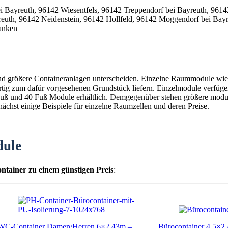
und größere Containeranlagen unterscheiden. Einzelne Raummodule wie 
fertig zum dafür vorgesehenen Grundstück liefern. Einzelmodule verfüg
0 Fuß und 40 Fuß Module erhältlich. Demgegenüber stehen größere mod
chst einige Beispiele für einzelne Raumzellen und deren Preise.
dule
ntainer zu einem günstigen Preis
:
WC-Container Damen/Herren 6×2,43m –
Bürocontainer 4,5×2