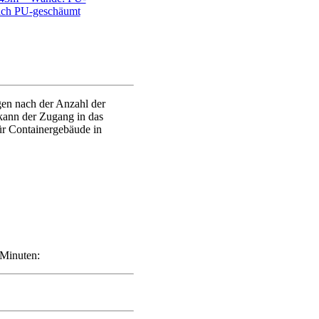
ach PU-geschäumt
gen nach der Anzahl der
ann der Zugang in das
ür Containergebäude in
 Minuten: