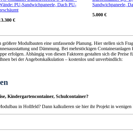
Wände: PU-Sandwichpaneele, Dach PU-
Sandwichpaneele, D
geschäumt
5.000 €
13.300 €
en größere Modulbauten eine umfassende Planung. Hier stellen sich Fra
nnenausstattung und Dämmung. Bei mehrstöckigen Containeranlagen k
pe erfolgen. Abhängig von diesen Faktoren gestalten sich die Preise f
t Ihnen bei der Angebotskalkulation – kostenlos und unverbindlich:
ten
se, Kindergartencontainer, Schulcontainer?
 Modulbau in Hollfeld? Dann kalkulieren sie hier ihr Projekt in wenigen