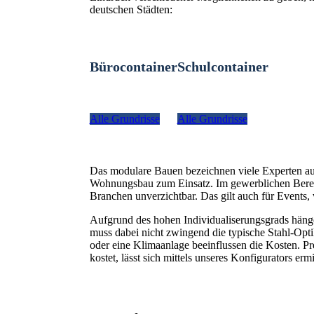
deutschen Städten:
Bürocontainer
Schulcontainer
Alle Grundrisse
Alle Grundrisse
Das modulare Bauen bezeichnen viele Experten a
Wohnungsbau zum Einsatz. Im gewerblichen Bereich
Branchen unverzichtbar. Das gilt auch für Even
Aufgrund des hohen Individualiserungsgrads hänge
muss dabei nicht zwingend die typische Stahl-Optik
oder eine Klimaanlage beeinflussen die Kosten. Pr
kostet, lässt sich mittels unseres Konfigurators ermi