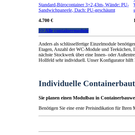
Standard-Bürocontainer 3×2,43m- Wände: PU-
Sandwichpaneele, Dach: PU-geschäumt
4.700 €
>> Alle containermodule
Anders als schlüsselfertige Einzelmodule benötig
Etagen, Anzahl der WC-Module und Teeküchen, I
nächste Stockwerk über eine Innen- oder Außentrep
Hollfeld sehr individuell. Unser Konfigurator hilf
Individuelle Containerbau
Sie planen einen Modulbau in Containerbauwei
Benötigen Sie eine erste Preisindikation für Ihren