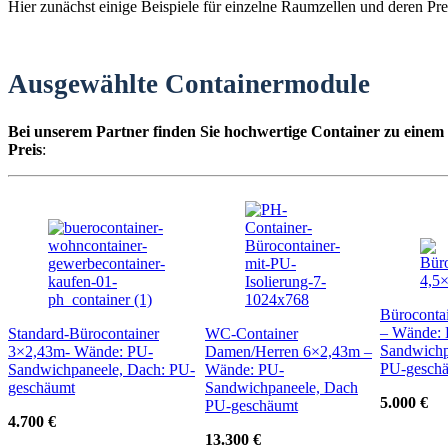
Hier zunächst einige Beispiele für einzelne Raumzellen und deren Pre
Ausgewählte Containermodule
Bei unserem Partner finden Sie hochwertige Container zu einem
Preis
:
Büroconta
– Wände:
Standard-Bürocontainer
WC-Container
Sandwichp
3×2,43m- Wände: PU-
Damen/Herren 6×2,43m –
PU-gesch
Sandwichpaneele, Dach: PU-
Wände: PU-
geschäumt
Sandwichpaneele, Dach
5.000 €
PU-geschäumt
4.700 €
13.300 €