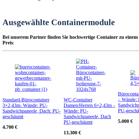
Ausgewählte Containermodule
Bei unserem Partner finden Sie hochwertige Container zu einem
Preis
:
Büroconta
– Wände:
Standard-Bürocontainer
WC-Container
Sandwichp
3×2,43m- Wände: PU-
Damen/Herren 6×2,43m –
PU-gesch
Sandwichpaneele, Dach: PU-
Wände: PU-
geschäumt
Sandwichpaneele, Dach
5.000 €
PU-geschäumt
4.700 €
13.300 €