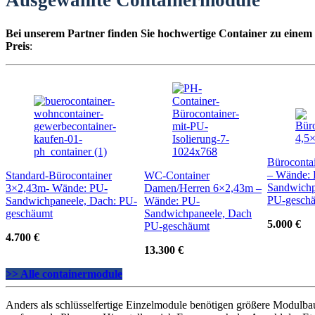
Ausgewählte Containermodule
Bei unserem Partner finden Sie hochwertige Container zu einem
Preis
:
Büroconta
– Wände:
Standard-Bürocontainer
WC-Container
Sandwichp
3×2,43m- Wände: PU-
Damen/Herren 6×2,43m –
PU-gesch
Sandwichpaneele, Dach: PU-
Wände: PU-
geschäumt
Sandwichpaneele, Dach
5.000 €
PU-geschäumt
4.700 €
13.300 €
>> Alle containermodule
Anders als schlüsselfertige Einzelmodule benötigen größere Modulba