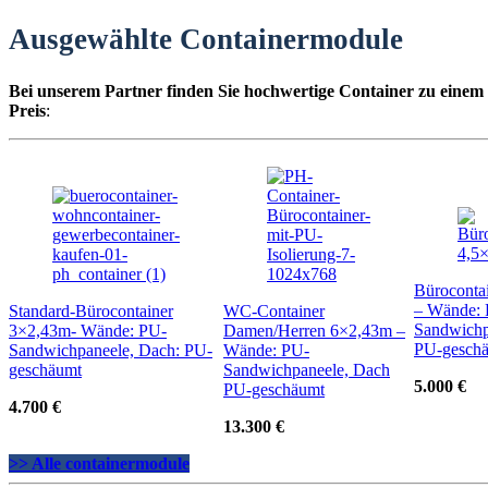
Ausgewählte Containermodule
Bei unserem Partner finden Sie hochwertige Container zu einem
Preis
:
Büroconta
– Wände:
Standard-Bürocontainer
WC-Container
Sandwichp
3×2,43m- Wände: PU-
Damen/Herren 6×2,43m –
PU-gesch
Sandwichpaneele, Dach: PU-
Wände: PU-
geschäumt
Sandwichpaneele, Dach
5.000 €
PU-geschäumt
4.700 €
13.300 €
>> Alle containermodule