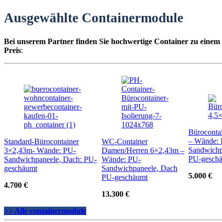
Ausgewählte Containermodule
Bei unserem Partner finden Sie hochwertige Container zu einem
Preis
:
Büroconta
– Wände:
Standard-Bürocontainer
WC-Container
Sandwichp
3×2,43m- Wände: PU-
Damen/Herren 6×2,43m –
PU-gesch
Sandwichpaneele, Dach: PU-
Wände: PU-
geschäumt
Sandwichpaneele, Dach
5.000 €
PU-geschäumt
4.700 €
13.300 €
>> Alle containermodule