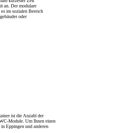
alb kürzester Zeit
it an. Der modulare
es im sozialen Bereich
sgebäuder oder
iner ist die Anzahl der
nd WC-Module. Um Ihnen einen
te in Eppingen und anderen