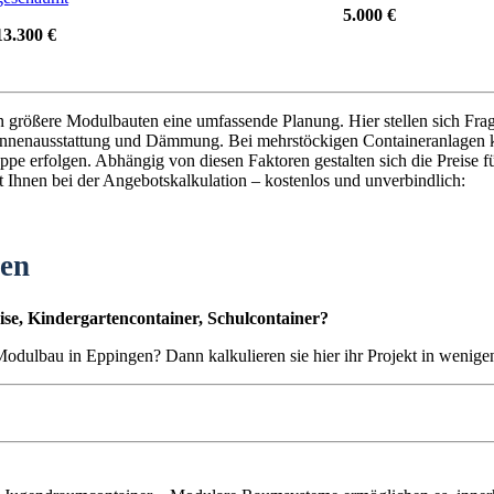
5.000 €
13.300 €
en größere Modulbauten eine umfassende Planung. Hier stellen sich Fra
nnenausstattung und Dämmung. Bei mehrstöckigen Containeranlagen k
pe erfolgen. Abhängig von diesen Faktoren gestalten sich die Preise f
t Ihnen bei der Angebotskalkulation – kostenlos und unverbindlich:
ten
se, Kindergartencontainer, Schulcontainer?
 Modulbau in Eppingen? Dann kalkulieren sie hier ihr Projekt in wenig