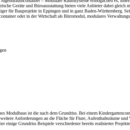
r Jugendraumcontainer – Modulare Raumsysteme ermöglichen es, innerh
rische Geräte und Büroausstattung bieten viele Anbieter dabei gleich m
ger für Bauprojekte in Eppingen und in ganz Baden-Württemberg. Sei 
scontainer oder in der Wirtschaft als Büromodul, modulares Verwaltung
ngen
es Modulbaus ist die nach dem Grundriss. Bei einem Kindergartenconta
 weitere Anforderungen an die Fläche für Flure, Aufenthaltsräume u
r einige Grundriss Beispiele verschiedener bereits realisierter Projek