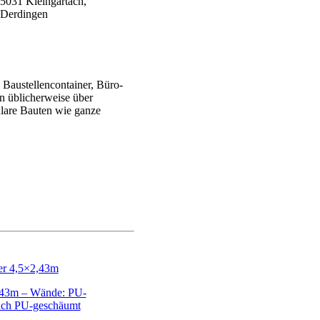
Baustellencontainer, Büro-
en üblicherweise über
ulare Bauten wie ganze
,43m – Wände: PU-
ach PU-geschäumt