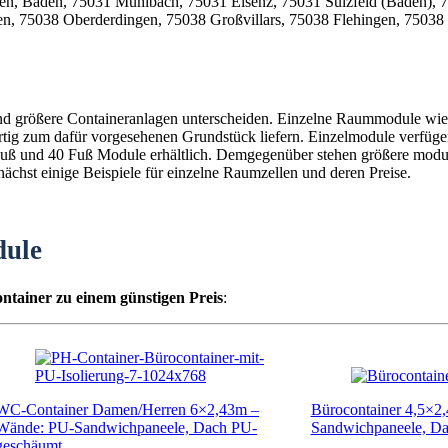
und größere Containeranlagen unterscheiden. Einzelne Raummodule wie 
fertig zum dafür vorgesehenen Grundstück liefern. Einzelmodule verfüg
0 Fuß und 40 Fuß Module erhältlich. Demgegenüber stehen größere mod
chst einige Beispiele für einzelne Raumzellen und deren Preise.
dule
ntainer zu einem günstigen Preis
:
WC-Container Damen/Herren 6×2,43m –
Bürocontainer 4,5×2
Wände: PU-Sandwichpaneele, Dach PU-
Sandwichpaneele, D
geschäumt