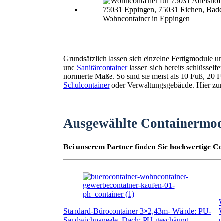
Wohncontainer in Eppingen
Grundsätzlich lassen sich einzelne Fertigmodule 
und
Sanitärcontainer
lassen sich bereits schlüssel
normierte Maße. So sind sie meist als 10 Fuß, 2
Schulcontainer
oder Verwaltungsgebäude. Hier zunä
Ausgewählte Containermo
Bei unserem Partner finden Sie hochwertige Co
Standard-Bürocontainer 3×2,43m- Wände: PU-
Sandwichpaneele, Dach: PU-geschäumt