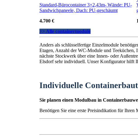
Standard-Bürocontainer 3×2,43m- Wände: PU-
Sandwichpaneele, Dach: PU-geschäumt
4.700 €
>> Alle containermodule
Anders als schlüsselfertige Einzelmodule benötig
Etagen, Anzahl der WC-Module und Teeküchen, I
nächste Stockwerk über eine Innen- oder Außentrep
Elsdorf sehr individuell. Unser Konfigurator hilft
Individuelle Containerbau
Sie planen einen Modulbau in Containerbauwei
Benötigen Sie eine erste Preisindikation für Ihren