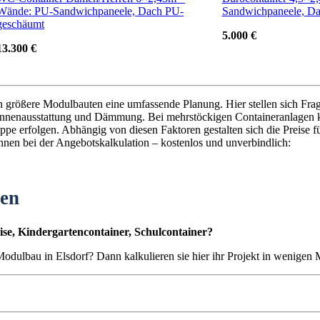
Wände: PU-Sandwichpaneele, Dach PU-
Sandwichpaneele, D
geschäumt
5.000 €
13.300 €
en größere Modulbauten eine umfassende Planung. Hier stellen sich Fra
nnenausstattung und Dämmung. Bei mehrstöckigen Containeranlagen k
pe erfolgen. Abhängig von diesen Faktoren gestalten sich die Preise f
 Ihnen bei der Angebotskalkulation – kostenlos und unverbindlich:
ten
se, Kindergartencontainer, Schulcontainer?
 Modulbau in Elsdorf? Dann kalkulieren sie hier ihr Projekt in wenigen 