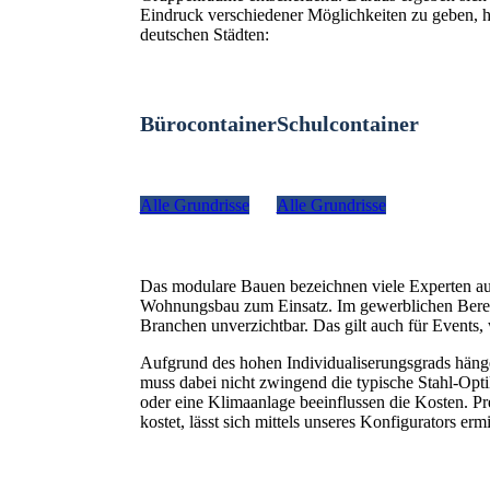
Eindruck verschiedener Möglichkeiten zu geben, hie
deutschen Städten:
Bürocontainer
Schulcontainer
Alle Grundrisse
Alle Grundrisse
Das modulare Bauen bezeichnen viele Experten a
Wohnungsbau zum Einsatz. Im gewerblichen Bereich
Branchen unverzichtbar. Das gilt auch für Even
Aufgrund des hohen Individualiserungsgrads hänge
muss dabei nicht zwingend die typische Stahl-Optik
oder eine Klimaanlage beeinflussen die Kosten. Pr
kostet, lässt sich mittels unseres Konfigurators ermi