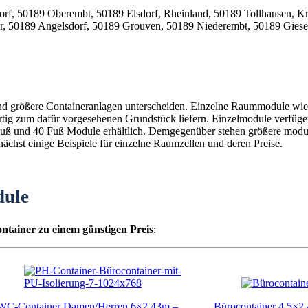
und größere Containeranlagen unterscheiden. Einzelne Raummodule wie 
fertig zum dafür vorgesehenen Grundstück liefern. Einzelmodule verfüg
0 Fuß und 40 Fuß Module erhältlich. Demgegenüber stehen größere mod
chst einige Beispiele für einzelne Raumzellen und deren Preise.
dule
ntainer zu einem günstigen Preis
:
WC-Container Damen/Herren 6×2,43m –
Bürocontainer 4,5×2