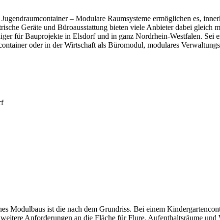
r Jugendraumcontainer – Modulare Raumsysteme ermöglichen es, innerh
rische Geräte und Büroausstattung bieten viele Anbieter dabei gleich m
er für Bauprojekte in Elsdorf und in ganz Nordrhein-Westfalen. Sei e
scontainer oder in der Wirtschaft als Büromodul, modulares Verwaltung
rf
es Modulbaus ist die nach dem Grundriss. Bei einem Kindergartenconta
 weitere Anforderungen an die Fläche für Flure, Aufenthaltsräume u