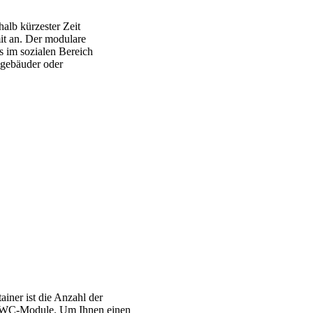
alb kürzester Zeit
it an. Der modulare
s im sozialen Bereich
sgebäuder oder
iner ist die Anzahl der
nd WC-Module. Um Ihnen einen