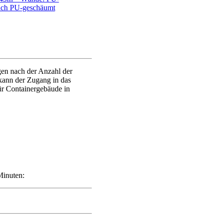
ach PU-geschäumt
gen nach der Anzahl der
ann der Zugang in das
ür Containergebäude in
Minuten: