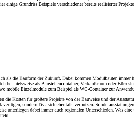
r einige Grundriss Beispiele verschiedener bereits realisierter Projekt
uch als die Bauform der Zukunft. Dabei kommen Modulbauten immer hä
 beispielsweise als Baustellencontainer, Verkaufsraum oder Büro sin
ts, wo mobile Einzelmodule zum Beispiel als WC-Container zur Anwen
n die Kosten für größere Projekte von der Bauweise und der Ausstatt
 verfügen, sondern lässt sich ebenfalls verputzen. Sonderausstattungen
eise unterliegen dabei immer auch regionalen Unterschieden. Was eine 
tteln.