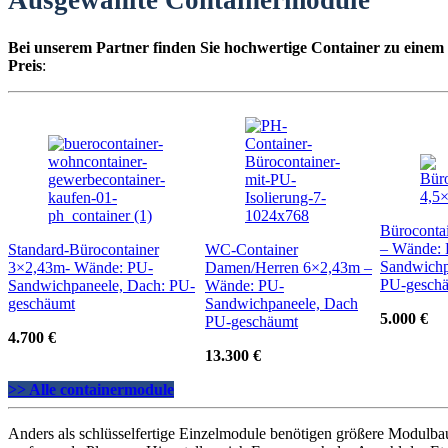
Ausgewählte Containermodule
Bei unserem Partner finden Sie hochwertige Container zu einem
Preis
:
Büroconta
– Wände:
Standard-Bürocontainer
WC-Container
Sandwichp
3×2,43m- Wände: PU-
Damen/Herren 6×2,43m –
PU-gesch
Sandwichpaneele, Dach: PU-
Wände: PU-
geschäumt
Sandwichpaneele, Dach
5.000 €
PU-geschäumt
4.700 €
13.300 €
>> Alle containermodule
Anders als schlüsselfertige Einzelmodule benötigen größere Modulba