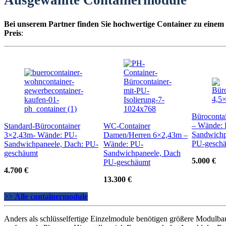
Ausgewählte Containermodule
Bei unserem Partner finden Sie hochwertige Container zu einem
Preis
:
Büroconta
– Wände:
Standard-Bürocontainer
WC-Container
Sandwichp
3×2,43m- Wände: PU-
Damen/Herren 6×2,43m –
PU-gesch
Sandwichpaneele, Dach: PU-
Wände: PU-
geschäumt
Sandwichpaneele, Dach
5.000 €
PU-geschäumt
4.700 €
13.300 €
>> Alle containermodule
Anders als schlüsselfertige Einzelmodule benötigen größere Modulba