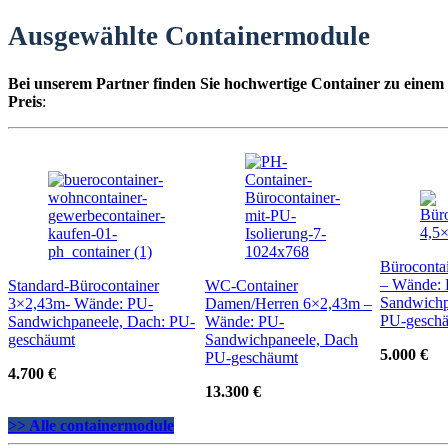
Ausgewählte Containermodule
Bei unserem Partner finden Sie hochwertige Container zu einem
Preis
:
Büroconta
– Wände:
Standard-Bürocontainer
WC-Container
Sandwichp
3×2,43m- Wände: PU-
Damen/Herren 6×2,43m –
PU-gesch
Sandwichpaneele, Dach: PU-
Wände: PU-
geschäumt
Sandwichpaneele, Dach
5.000 €
PU-geschäumt
4.700 €
13.300 €
>> Alle containermodule