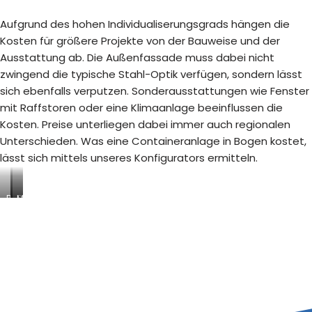
Aufgrund des hohen Individualiserungsgrads hängen die
Kosten für größere Projekte von der Bauweise und der
Ausstattung ab. Die Außenfassade muss dabei nicht
zwingend die typische Stahl-Optik verfügen, sondern lässt
sich ebenfalls verputzen. Sonderausstattungen wie Fenster
mit Raffstoren oder eine Klimaanlage beeinflussen die
Kosten. Preise unterliegen dabei immer auch regionalen
Unterschieden. Was eine Containeranlage in Bogen kostet,
lässt sich mittels unseres Konfigurators ermitteln.
B
S
M
a
a
o
u
n
d
s
i
u
t
t
l
e
ä
a
l
r
r
l
c
e
e
o
R