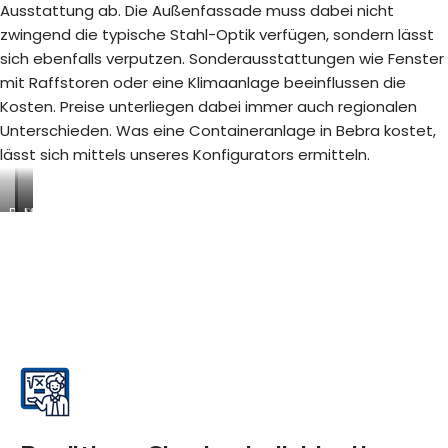
Ausstattung ab. Die Außenfassade muss dabei nicht
zwingend die typische Stahl-Optik verfügen, sondern lässt
sich ebenfalls verputzen. Sonderausstattungen wie Fenster
mit Raffstoren oder eine Klimaanlage beeinflussen die
Kosten. Preise unterliegen dabei immer auch regionalen
Unterschieden. Was eine Containeranlage in Bebra kostet,
lässt sich mittels unseres Konfigurators ermitteln.
B
S
M
a
a
o
u
n
d
s
i
u
t
t
l
e
ä
a
l
r
r
l
c
e
e
o
R
n
n
a
-
t
u
/
a
m
A
i
s