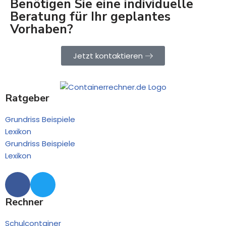
Benötigen Sie eine individuelle
b
n
y
Beratung für Ihr geplantes
r
e
s
Vorhaben?
o
r
t
l
i
e
l
n
m
c
B
e
Jetzt kontaktieren
o
e
n
b
t
r
a
a
Ratgeber
i
n
Grundriss Beispiele
e
Lexikon
r
i
Grundriss Beispiele
n
Lexikon
B
e
b
r
a
Rechner
Schulcontainer