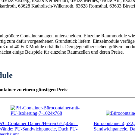
und größere Containeranlagen unterscheiden. Einzelne Raummodule wie 
fertig zum dafür vorgesehenen Grundstück liefern. Einzelmodule verfüg
0 Fuß und 40 Fuß Module erhältlich. Demgegenüber stehen größere mod
chst einige Beispiele für einzelne Raumzellen und deren Preise.
dule
ntainer zu einem günstigen Preis
:
WC-Container Damen/Herren 6×2,43m –
Bürocontainer 4,5×2
Wände: PU-Sandwichpaneele, Dach PU-
Sandwichpaneele, D
geschäumt