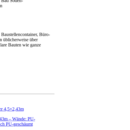
Baustellencontainer, Büro-
en üblicherweise über
ulare Bauten wie ganze
,43m – Wände: PU-
ach PU-geschäumt