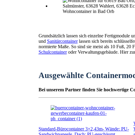
Wohncontainer in Bad Orb
Grundsätzlich lassen sich einzelne Fertigmodule 
und
Sanitärcontainer
lassen sich bereits schlüssel
normierte Maße. So sind sie meist als 10 Fuß, 2
Schulcontainer
oder Verwaltungsgebäude. Hier zunä
Ausgewählte Containermo
Bei unserem Partner finden Sie hochwertige Co
Standard-Bürocontainer 3×2,43m- Wände: PU-
Sandwichpaneele, Dach: PU-geschäumt