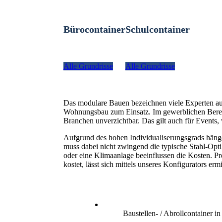
Bürocontainer
Schulcontainer
Alle Grundrisse
Alle Grundrisse
Das modulare Bauen bezeichnen viele Experten a
Wohnungsbau zum Einsatz. Im gewerblichen Bereich
Branchen unverzichtbar. Das gilt auch für Even
Aufgrund des hohen Individualiserungsgrads hänge
muss dabei nicht zwingend die typische Stahl-Optik
oder eine Klimaanlage beeinflussen die Kosten. P
kostet, lässt sich mittels unseres Konfigurators ermi
Baustellen- / Abrollcontainer i