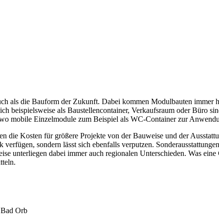
uch als die Bauform der Zukunft. Dabei kommen Modulbauten immer hä
 beispielsweise als Baustellencontainer, Verkaufsraum oder Büro sin
ts, wo mobile Einzelmodule zum Beispiel als WC-Container zur Anwen
n die Kosten für größere Projekte von der Bauweise und der Ausstatt
 verfügen, sondern lässt sich ebenfalls verputzen. Sonderausstattungen
reise unterliegen dabei immer auch regionalen Unterschieden. Was eine
tteln.
n Bad Orb