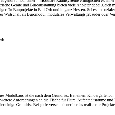
r Jugendraumcontainer – Modulare Raumsysteme ermöglichen es, innerh
rische Geräte und Büroausstattung bieten viele Anbieter dabei gleich m
er für Bauprojekte in Bad Orb und in ganz Hessen. Sei es im sozialen
der Wirtschaft als Büromodul, modulares Verwaltungsgebäuder oder Ver
Orb
es Modulbaus ist die nach dem Grundriss. Bei einem Kindergartenconta
 weitere Anforderungen an die Fläche für Flure, Aufenthaltsräume u
r einige Grundriss Beispiele verschiedener bereits realisierter Projek