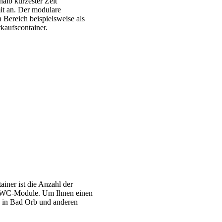
alb kürzester Zeit
it an. Der modulare
 Bereich beispielsweise als
kaufscontainer.
iner ist die Anzahl der
nd WC-Module. Um Ihnen einen
te in Bad Orb und anderen