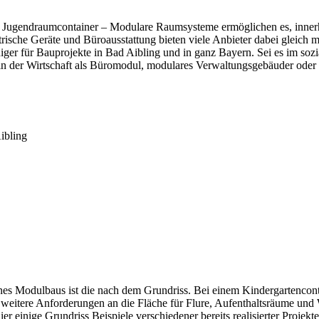
r Jugendraumcontainer – Modulare Raumsysteme ermöglichen es, innerh
rische Geräte und Büroausstattung bieten viele Anbieter dabei gleich m
er für Bauprojekte in Bad Aibling und in ganz Bayern. Sei es im sozi
 in der Wirtschaft als Büromodul, modulares Verwaltungsgebäuder oder 
ibling
es Modulbaus ist die nach dem Grundriss. Bei einem Kindergartenconta
 weitere Anforderungen an die Fläche für Flure, Aufenthaltsräume u
r einige Grundriss Beispiele verschiedener bereits realisierter Projek