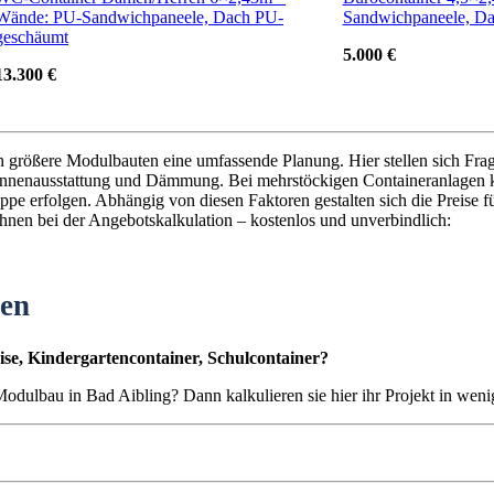
Wände: PU-Sandwichpaneele, Dach PU-
Sandwichpaneele, D
geschäumt
5.000 €
13.300 €
en größere Modulbauten eine umfassende Planung. Hier stellen sich Fra
nnenausstattung und Dämmung. Bei mehrstöckigen Containeranlagen k
pe erfolgen. Abhängig von diesen Faktoren gestalten sich die Preise 
 Ihnen bei der Angebotskalkulation – kostenlos und unverbindlich:
ten
se, Kindergartencontainer, Schulcontainer?
 Modulbau in Bad Aibling? Dann kalkulieren sie hier ihr Projekt in wen