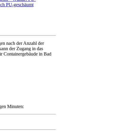
ach PU-geschäumt
gen nach der Anzahl der
ann der Zugang in das
für Containergebäude in Bad
igen Minuten: