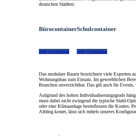
deutschen Städten:
Bürocontainer
Schulcontainer
Alle Grundrisse
Alle Grundrisse
Das modulare Bauen bezeichnen viele Experten a
Wohnungsbau zum Einsatz. Im gewerblichen Bereich
Branchen unverzichtbar. Das gilt auch für Even
Aufgrund des hohen Individualiserungsgrads hänge
muss dabei nicht zwingend die typische Stahl-Optik
oder eine Klimaanlage beeinflussen die Kosten. Pr
Aibling kostet, lässt sich mittels unseres Konfigurat