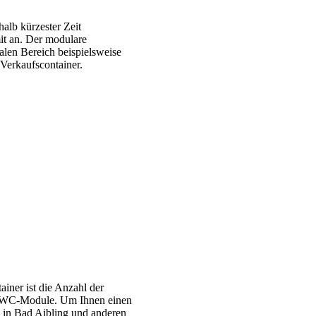
alb kürzester Zeit
it an. Der modulare
alen Bereich beispielsweise
Verkaufscontainer.
iner ist die Anzahl der
nd WC-Module. Um Ihnen einen
te in Bad Aibling und anderen