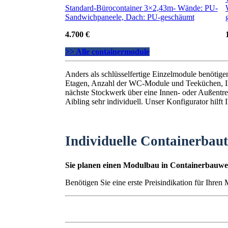
Standard-Bürocontainer 3×2,43m- Wände: PU-
Sandwichpaneele, Dach: PU-geschäumt
4.700 €
>> Alle containermodule
Anders als schlüsselfertige Einzelmodule benötig
Etagen, Anzahl der WC-Module und Teeküchen, I
nächste Stockwerk über eine Innen- oder Außentrep
Aibling sehr individuell. Unser Konfigurator hilft
Individuelle Containerbau
Sie planen einen Modulbau in Containerbauwei
Benötigen Sie eine erste Preisindikation für Ihren