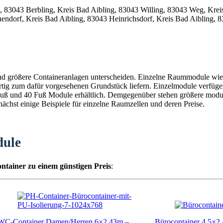
und größere Containeranlagen unterscheiden. Einzelne Raummodule wie 
fertig zum dafür vorgesehenen Grundstück liefern. Einzelmodule verfüg
0 Fuß und 40 Fuß Module erhältlich. Demgegenüber stehen größere mod
chst einige Beispiele für einzelne Raumzellen und deren Preise.
dule
ntainer zu einem günstigen Preis
:
WC-Container Damen/Herren 6×2,43m –
Bürocontainer 4,5×2